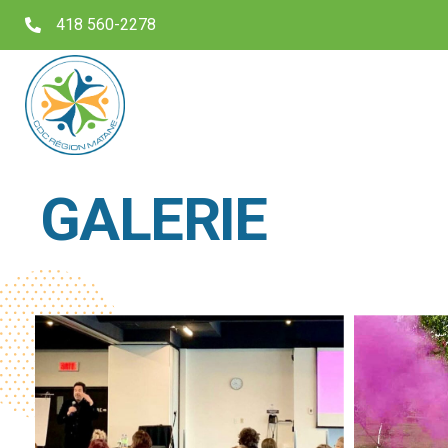
418 560-2278
CDC Région Matane
GALERIE